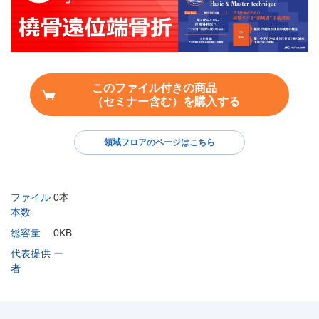
このファイル付きの商品
（セミナー含む）を購入する
領域フロアのページはこちら
ファイル
0本
本数
総容量
0KB
代表提供
ー
者