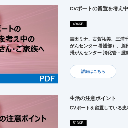
CVポートの留置を考え
494KB
吉田ミナ、古賀祐美、三浦千
がんセンター 看護部）、薦
州がんセンター 消化管・腫
詳細はこちら
生活の注意ポイント
CVポートを留置している患
513KB