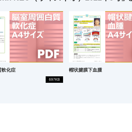
質軟化症
帽状腱膜下血腫
697KB