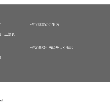
て
年間購読のご案内
報・正誤表
特定商取引法に基づく表記
約
ed.