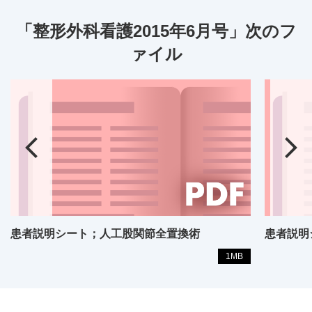
「整形外科看護2015年6月号」次のフ
ァイル
患者説明シート；人工股関節全置換術
患者説明
1MB