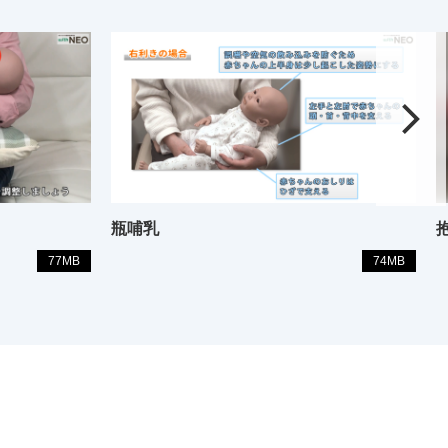
瓶哺乳
77MB
74MB