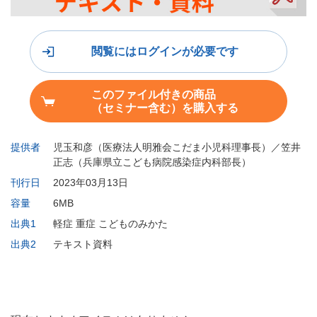
閲覧にはログインが必要です
このファイル付きの商品
（セミナー含む）を購入する
提供者
児玉和彦（医療法人明雅会こだま小児科理事長）／笠井
正志（兵庫県立こども病院感染症内科部長）
刊行日
2023年03月13日
容量
6MB
出典1
軽症 重症 こどものみかた
出典2
テキスト資料