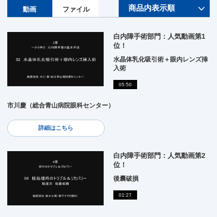
動画
ファイル
白内障手術部門：人気動画第1
位！
水晶体乳化吸引術＋眼内レンズ挿
入術
05:50
市川慶（総合青山病院眼科センター）
詳細はこちら
白内障手術部門：人気動画第2
位！
後囊破損
01:27