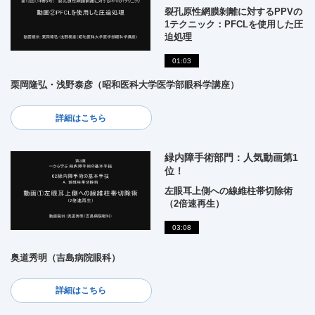
裂孔原性網膜剝離に対するPPVの
1テクニック：PFCLを使用した圧
迫処理
01:03
栗岡隆弘・浅野泰彦（昭和医科大学医学部眼科学講座）
詳細はこちら
緑内障手術部門：人気動画第1
位！
左眼耳上側への線維柱帯切除術
（2倍速再生）
03:08
奥道秀明（吉島病院眼科）
詳細はこちら