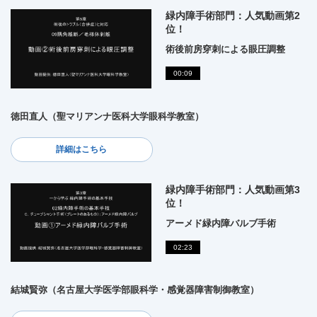
緑内障手術部門：人気動画第2
位！
術後前房穿刺による眼圧調整
00:09
徳田直人（聖マリアンナ医科大学眼科学教室）
詳細はこちら
緑内障手術部門：人気動画第3
位！
アーメド緑内障バルブ手術
02:23
結城賢弥（名古屋大学医学部眼科学・感覚器障害制御教室）