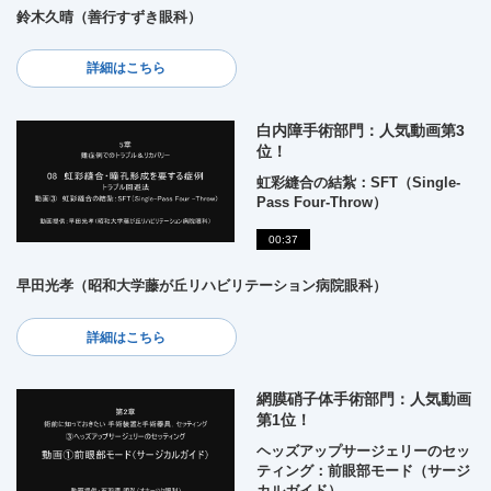
鈴木久晴（善行すずき眼科）
詳細はこちら
白内障手術部門：人気動画第3
位！
虹彩縫合の結紮：SFT（Single-
Pass Four-Throw）
00:37
早田光孝（昭和大学藤が丘リハビリテーション病院眼科）
詳細はこちら
網膜硝子体手術部門：人気動画
第1位！
ヘッズアップサージェリーのセッ
ティング：前眼部モード（サージ
カルガイド）