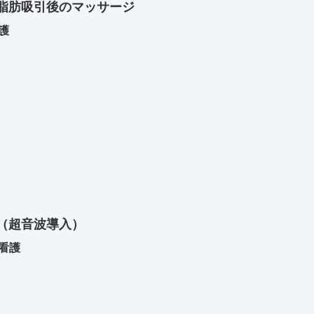
脂肪吸引後のマッサージ
護
ン（超音波導入）
と看護