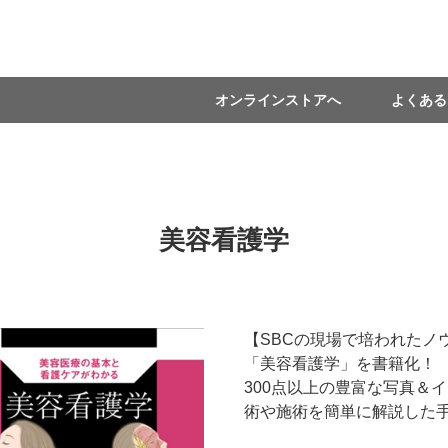
オンラインストアへ
よくある
美容看護学
【SBCの現場で培われたノ
「美容看護学」を書籍化！
300点以上の豊富な写真＆
術や施術を簡単に解説した