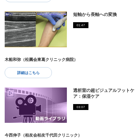
短軸から長軸への変換
01:47
木船和弥（松圓会東葛クリニック病院）
詳細はこちら
透析室の超ビジュアルフットケ
ア：保湿ケア
03:07
今西伸子（柏友会柏友千代田クリニック）