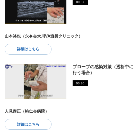
00:37
山本裕也（永令会大川VA透析クリニック）
詳細はこちら
プローブの感染対策（透析中に
行う場合）
00:36
人見泰正（桃仁会病院）
詳細はこちら