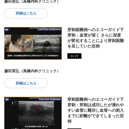
藤田晃弘（高橋内科クリニック）
詳細はこちら
穿刺困難例へのエコーガイド下
穿刺：血管が深く さらに深度
が変化することにより穿刺困難
を呈していた症例
01:25
藤田晃弘（高橋内科クリニック）
詳細はこちら
穿刺困難例へのエコーガイド下
穿刺：穿刺は成功したが潰れや
すい血管に難渋し血管への刺入
までに距離ができてしまった症
例